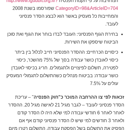
המחויבות על פי תקנות הפנסיה
http://www.igudbit.org.il/?
CategoryID=98&ArticleID=704
שפורסמו בשנת 2008
והמחייבות כל מעסיק באשר הוא לבצע הסדר פנסיוני
לעובד.
בחירת הגוף הפנסיוני: העובד לבדו בוחר את הגוף ואת סוכן
הביטוח שיספקו את השירות.
כיסויים הכרחיים: ההסדר הפנסיוני חייב לכלול בין ביתר
כיסוי לאובדן כושר עבודה בסך של 75% מהשכר, כיסוי
לפטירה, תשלום לפיצויים ולתגמולים. חריג בכיסוי לאובדן
כושר עבודה: בביטוח מנהלים כשהתשלום לתגמולי המעסיק
עולים על 7.5%
זכאות לפי צו ההרחבה המוכר כ"חוק הפנסיה
" – עריכת
הסדר פנסיוני לעובד – לגבר מגיל 21 לאישה מגיל 20. ההסדר
לאחר לאחר 6 חודשי עבודה למי שלא היה לו הסדר קודם
ולאחר 3 חודשים למי שיש לו הסדר פנסיוני קודם אף אם
הפסיק את התשלום בשל הפסקת עבודה, התשלום רטרו מיום